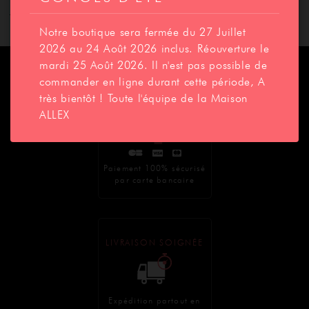
DESCRIPTION
CONTACT
Sachet de 300 Gr de caramels café
Notre boutique sera fermée du 27 Juillet
2026 au 24 Août 2026 inclus. Réouverture le
mardi 25 Août 2026. Il n'est pas possible de
commander en ligne durant cette période, A
très bientôt ! Toute l'équipe de la Maison
PAIEMENT SÉCURISÉ
ALLEX
BOUTIQUE
Paiement 100% sécurisé
par carte bancaire
LIVRAISON SOIGNÉE
Expédition partout en