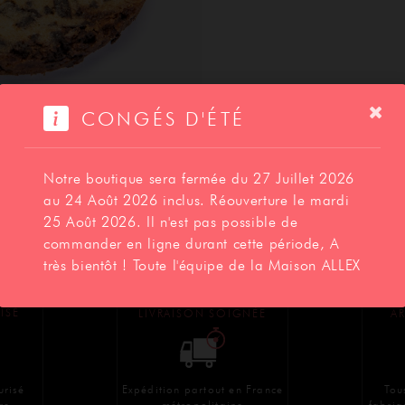
SAVOIR-FAIRE
CONGÉS D'ÉTÉ
CONTACT
Notre boutique sera fermée du 27 Juillet 2026
au 24 Août 2026 inclus. Réouverture le mardi
25 Août 2026. Il n'est pas possible de
Photo et emballage non contractuel
commander en ligne durant cette période, A
très bientôt ! Toute l'équipe de la Maison ALLEX
BOUTIQUE
ISÉ
LIVRAISON SOIGNÉE
AR
Expédition partout en France
Tou
urisé
métropolitaine
fabriq
re