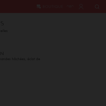
BOUTIQUE
es
uelles
ON
mandes hâchées, éclat de