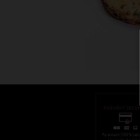
PAIEMENT SÉCUR
Paiement 100% séc
par carte bancai