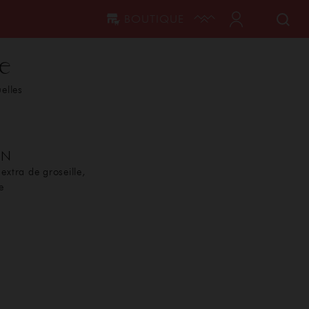
BOUTIQUE
e
uelles
ON
extra de groseille,
e