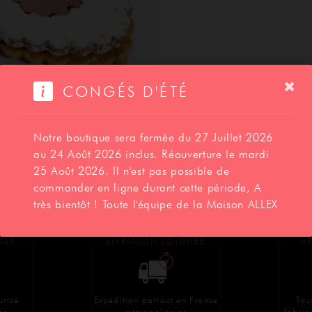
SAVOIR-FAIRE
CONGÉS D'ÉTÉ
CONTACT
Notre boutique sera fermée du 27 Juillet 2026
au 24 Août 2026 inclus. Réouverture le mardi
25 Août 2026. Il n'est pas possible de
Photo et emballage non contractuel
commander en ligne durant cette période, A
très bientôt ! Toute l'équipe de la Maison ALLEX
BOUTIQUE
ISÉ
LIVRAISON SOIGNÉE
AR
Expédition partout en France
Tou
urisé
métropolitaine
fabriq
re