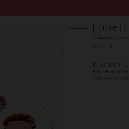
T
Lunett
Pâtisseries individ
2,10 €
DESCRIPTI
Pâte sablée, gelée 
poudré sucre glac
ACCUEIL