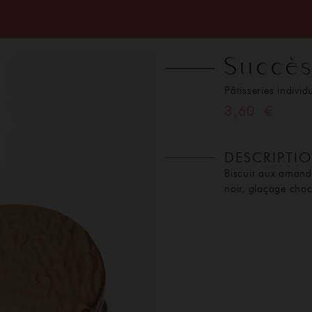
T
Succès
Pâtisseries individ
3,60 €
DESCRIPTI
Biscuit aux amand
noir, glaçage choco
ACCUEIL