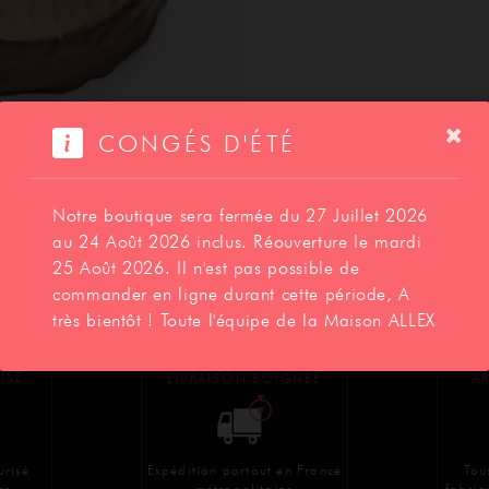
SAVOIR-FAIRE
CONGÉS D'ÉTÉ
CONTACT
Notre boutique sera fermée du 27 Juillet 2026
au 24 Août 2026 inclus. Réouverture le mardi
25 Août 2026. Il n'est pas possible de
Photo et emballage non contractuel
commander en ligne durant cette période, A
très bientôt ! Toute l'équipe de la Maison ALLEX
BOUTIQUE
ISÉ
LIVRAISON SOIGNÉE
AR
Expédition partout en France
Tou
urisé
métropolitaine
fabriq
re