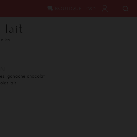
BOUTIQUE
 lait
uelles
ON
es, ganache chocolat
lat lait