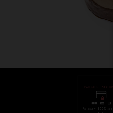
PAIEMENT SÉCUR
Paiement 100% séc
par carte bancai