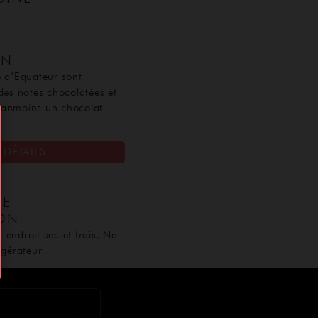
ON
o d’Equateur sont
des notes chocolatées et
 néanmoins un chocolat
DÉTAILS
DE
ON
endroit sec et frais. Ne
igérateur