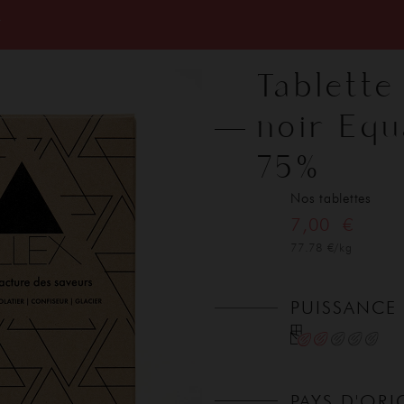
T
Tablette
noir Equ
75%
Nos tablettes
7,00 €
77.78 €/kg
PUISSANCE
PAYS D'ORI
ACCUEIL