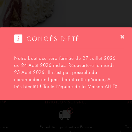
SAVOIR-FAIRE
CONGÉS D'ÉTÉ
CONTACT
Notre boutique sera fermée du 27 Juillet 2026
au 24 Août 2026 inclus. Réouverture le mardi
25 Août 2026. Il n'est pas possible de
Photo et emballage non contractuel
commander en ligne durant cette période, A
très bientôt ! Toute l'équipe de la Maison ALLEX
BOUTIQUE
ISÉ
LIVRAISON SOIGNÉE
AR
Expédition partout en France
Tou
urisé
métropolitaine
fabriq
re